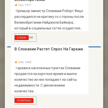
НОЯБ
Hits:1311
Премьер-министр Словакии Роберт Фицо
рассердился на критику со стороны посла
Великобритании Найджела Бейкера,
который в социальных сетях осудил поя...
READ MORE
ЖИЗНЬ
В Словакии Растет Спрос На Гаражи
30
АПР
Hits:1443
Гаражи в населенных пунктах Словакии
продаются за короткое время и малое
количество из них попадают на сайты
недвижимости. С увеличением
количества...
READ MORE
ПОЛИТИКА