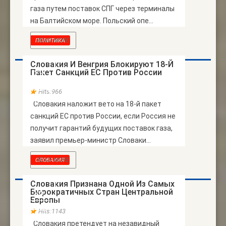
газа путем поставок СПГ через терминалы
на Балтийском море. Польский опе...
READ MORE
ПОЛИТИКА
Словакия И Венгрия Блокируют 18-Й
Пакет Санкций ЕС Против России
29
ИЮНЬ
Hits:966
Словакия наложит вето на 18-й пакет
санкций ЕС против России, если Россия не
получит гарантий будущих поставок газа,
заявил премьер-министр Словаки...
READ MORE
СЛОВАКИЯ
Словакия Признана Одной Из Самых
Бюрократичных Стран Центральной
26
Европы
ФЕВ
Hits:1143
Словакия претендует на незавидный