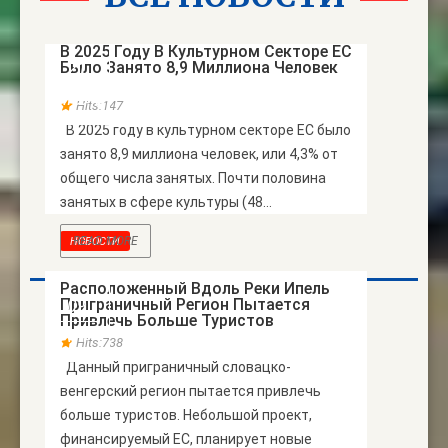
НОВОСТИ
В 2025 Году В Культурном Секторе ЕС
Было Занято 8,9 Миллиона Человек
21
ИЮЛЬ
Hits:147
В 2025 году в культурном секторе ЕС было
занято 8,9 миллиона человек, или 4,3% от
общего числа занятых. Почти половина
занятых в сфере культуры (48...
READ MORE
НОВОСТИ
Расположенный Вдоль Реки Ипель
Приграничный Регион Пытается
09
Привлечь Больше Туристов
АПР
Hits:738
Данный приграничный словацко-
венгерский регион пытается привлечь
больше туристов. Небольшой проект,
финансируемый ЕС, планирует новые