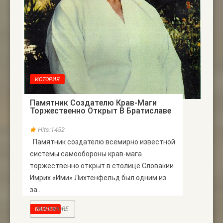
ИСТОРИЯ
Памятник Создателю Крав-Маги
Торжественно Открыт В Братиславе
Hits:1452
Памятник создателю всемирно известной
системы самообороны крав-мага
торжественно открыт в столице Словакии.
Имрих «Ими» Лихтенфельд был одним из
за...
READ MORE
БИЗНЕС