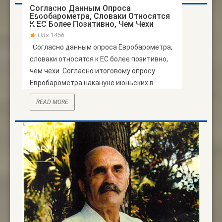
Согласно Данным Опроса
Евробарометра, Словаки Относятся
22
К ЕС Более Позитивно, Чем Чехи
АПР
Hits:1456
Согласно данным опроса Евробарометра,
словаки относятся к ЕС более позитивно,
чем чехи. Согласно итоговому опросу
Евробарометра накануне июньских в...
READ MORE
31
МАРТ