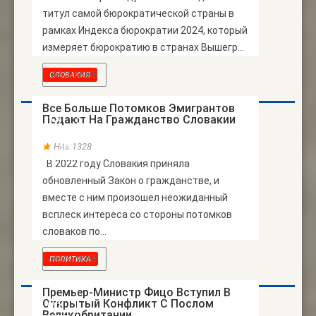
титул самой бюрократической страны в
рамках Индекса бюрократии 2024, который
измеряет бюрократию в странах Вышегр...
READ MORE
СЛОВАКИЯ
Все Больше Потомков Эмигрантов
Подают На Гражданство Словакии
18
НОЯБ
Hits:1328
В 2022 году Словакия приняла
обновленный Закон о гражданстве, и
вместе с ним произошел неожиданный
всплеск интереса со стороны потомков
словаков по...
READ MORE
ПОЛИТИКА
Премьер-Министр Фицо Вступил В
Открытый Конфликт С Послом
06
Великобритании