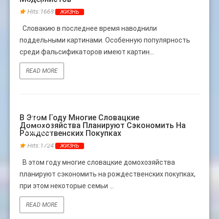
МАЯ
Hits:1668
ЖИЗНЬ
Словакию в последнее время наводнили
поддельными картинами. Особенную популярность
среди фальсификаторов имеют картин...
READ MORE
28
В Этом Году Многие Словацкие
Домохозяйства Планируют Сэкономить На
НОЯБ
Рождественских Покупках
Hits:1724
ЖИЗНЬ
В этом году многие словацкие домохозяйства
планируют сэкономить на рождественских покупках,
при этом некоторые семьи ...
READ MORE