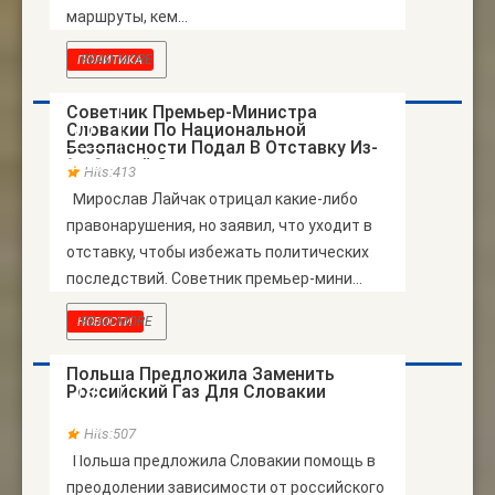
маршруты, кем...
READ MORE
ПОЛИТИКА
Советник Премьер-Министра
Словакии По Национальной
01
Безопасности Подал В Отставку Из-
ФЕВ
За Связей С…
Hits:413
Мирослав Лайчак отрицал какие-либо
правонарушения, но заявил, что уходит в
отставку, чтобы избежать политических
последствий. Советник премьер-мини...
READ MORE
НОВОСТИ
Польша Предложила Заменить
Российский Газ Для Словакии
18
ЯНВ
Hits:507
Польша предложила Словакии помощь в
преодолении зависимости от российского