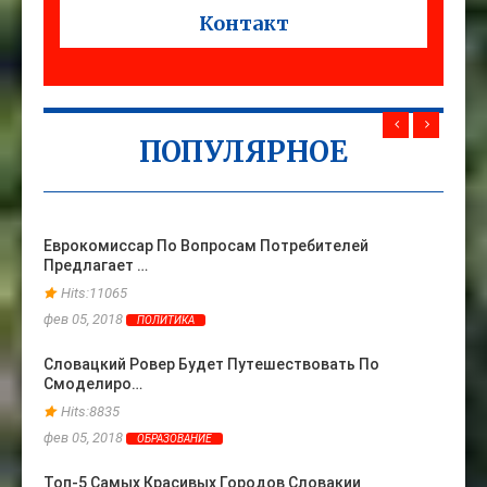
Контакт
ПОПУЛЯРНОЕ
Еврокомиссар По Вопросам Потребителей
Жена 
Предлагает …
Ране
Hits:11065
Hits
фев 05, 2018
фев 06
ПОЛИТИКА
Словацкий Ровер Будет Путешествовать По
Топ-3
Смоделиро…
Прои
Hits:8835
Hits
фев 05, 2018
фев 24
ОБРАЗОВАНИЕ
Топ-5 Самых Красивых Городов Словакии
Слова