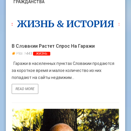
ГРАЖДАНСТВА
ЖИЗНЬ & ИСТОРИЯ
30
В Словакии Растет Спрос На Гаражи
АПР
Hits:1443
ЖИЗНЬ
Гаражи в населенных пунктах Словакии продаются
за короткое время и малое количество из них
попадают на сайты недвижим...
READ MORE
31
МАРТ