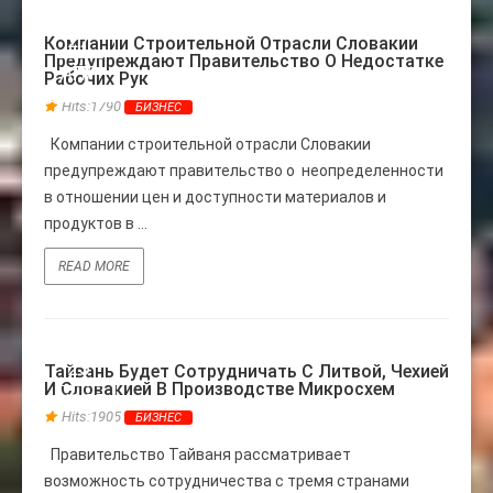
27
Компании Строительной Отрасли Словакии
Предупреждают Правительство О Недостатке
АПР
Рабочих Рук
Hits:1790
БИЗНЕС
Компании строительной отрасли Словакии
предупреждают правительство о неопределенности
в отношении цен и доступности материалов и
продуктов в ...
READ MORE
25
Тайвань Будет Сотрудничать С Литвой, Чехией
И Словакией В Производстве Микросхем
НОЯБ
Hits:1905
БИЗНЕС
Правительство Тайваня рассматривает
возможность сотрудничества с тремя странами