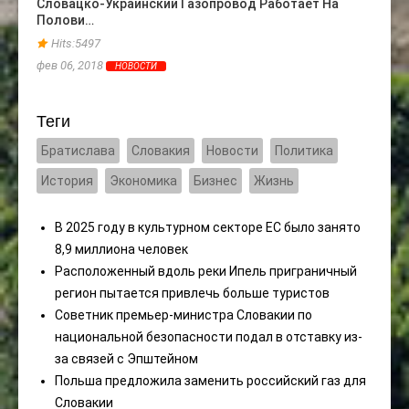
Словацко-Украинский Газопровод Работает На
Полови…
Больш
Закл
Hits:5497
Hits
фев 06, 2018
НОВОСТИ
сен 17
Теги
Братислава
Словакия
Новости
Политика
История
Экономика
Бизнес
Жизнь
В 2025 году в культурном секторе ЕС было занято
8,9 миллиона человек
Расположенный вдоль реки Ипель приграничный
регион пытается привлечь больше туристов
Советник премьер-министра Словакии по
национальной безопасности подал в отставку из-
за связей с Эпштейном
Польша предложила заменить российский газ для
Словакии