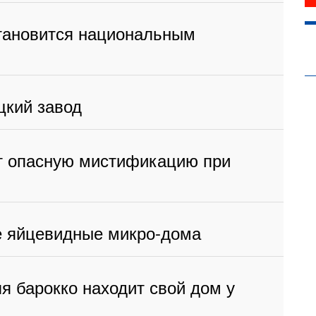
тановится национальным
цкий завод
ет опасную мистификацию при
е яйцевидные микро-дома
я барокко находит свой дом у