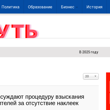
Политика
Образование
Бизнес
История
В 2025 году в культу
Кол-
20
во
строк:
бсуждают процедуру взыскания
телей за отсутствие наклеек