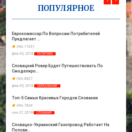
ПОПУЛЯРНОЕ
Еврокомиссар По Вопросам Потребителей
Жена 
Предлагает …
Ране
Hits:11051
Hits
фев 05, 2018
фев 06
ПОЛИТИКА
Словацкий Ровер Будет Путешествовать По
Топ-3
Смоделиро…
Прои
Hits:8827
Hits
фев 05, 2018
фев 24
ОБРАЗОВАНИЕ
Топ-5 Самых Красивых Городов Словакии
Слова
Евро
Hits:7824
Hits
сен 27, 2019
СЛОВАКИЯ
мая 13
Словацко-Украинский Газопровод Работает На
Полови…
Больш