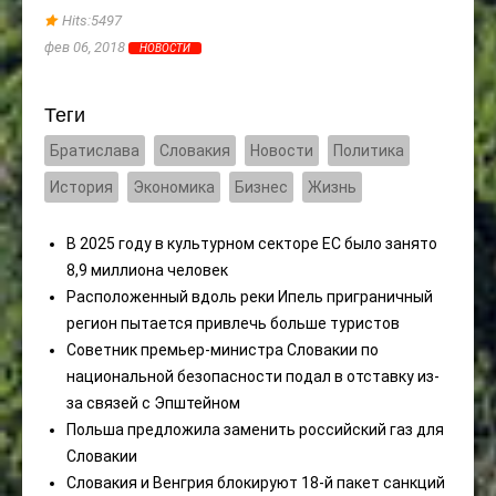
Закл
Hits:5497
Hits
фев 06, 2018
НОВОСТИ
сен 17
Теги
Братислава
Словакия
Новости
Политика
История
Экономика
Бизнес
Жизнь
В 2025 году в культурном секторе ЕС было занято
8,9 миллиона человек
Расположенный вдоль реки Ипель приграничный
регион пытается привлечь больше туристов
Советник премьер-министра Словакии по
национальной безопасности подал в отставку из-
за связей с Эпштейном
Польша предложила заменить российский газ для
Словакии
Словакия и Венгрия блокируют 18-й пакет санкций