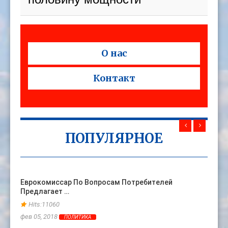
О нас
Контакт
ПОПУЛЯРНОЕ
Еврокомиссар По Вопросам Потребителей
Жена 
Предлагает …
Ране
Hits:11060
Hits
фев 05, 2018
фев 06
ПОЛИТИКА