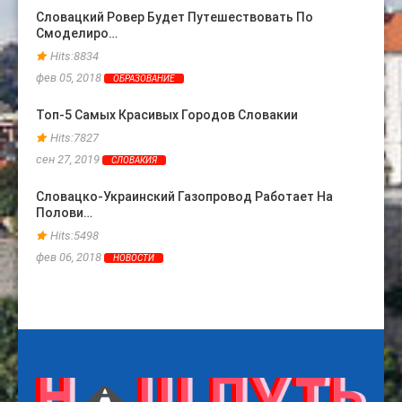
Словацкий Ровер Будет Путешествовать По
Топ-3
Смоделиро…
Прои
Hits:8834
Hits
фев 05, 2018
фев 24
ОБРАЗОВАНИЕ
Топ-5 Самых Красивых Городов Словакии
Слова
Евро
Hits:7827
Hits
сен 27, 2019
СЛОВАКИЯ
мая 13
Словацко-Украинский Газопровод Работает На
Полови…
Больш
Закл
Hits:5498
Hits
фев 06, 2018
НОВОСТИ
сен 17