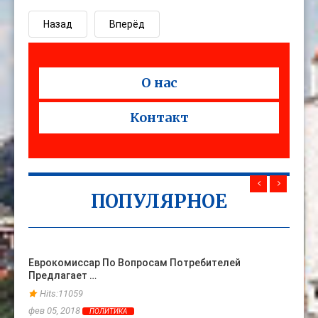
Назад
Вперёд
О нас
Контакт
ПОПУЛЯРНОЕ
Еврокомиссар По Вопросам Потребителей
Жена 
Предлагает …
Ране
Hits:11059
Hits
фев 05, 2018
фев 06
ПОЛИТИКА