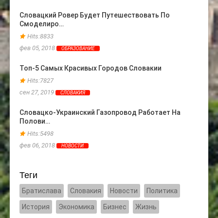
Словацкий Ровер Будет Путешествовать По
Топ-3
Смоделиро…
Прои
Hits:8833
Hits
фев 05, 2018
фев 24
ОБРАЗОВАНИЕ
Топ-5 Самых Красивых Городов Словакии
Слова
Евро
Hits:7827
Hits
сен 27, 2019
СЛОВАКИЯ
мая 13
Словацко-Украинский Газопровод Работает На
Полови…
Больш
Закл
Hits:5498
Hits
фев 06, 2018
НОВОСТИ
сен 17
Теги
Братислава
Словакия
Новости
Политика
История
Экономика
Бизнес
Жизнь