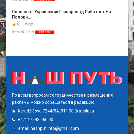
мая 13
Словацко-Украинский Газопровод Работает На
Полови…
Больш
Закл
Hits:5497
Hits
фев 06, 2018
НОВОСТИ
сен 17
По всем вопросам сотрудничества и размещения
рекламы можно обращаться в редакцию:
Karadžičova 7244/8A, 811 08 Bratislava
+421 2/593 960 00
email: nashput.info@gmail.com