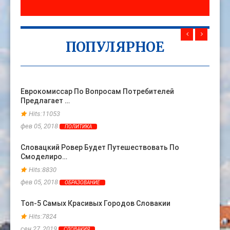
ПОПУЛЯРНОЕ
Еврокомиссар По Вопросам Потребителей
Жена 
Предлагает …
Ране
Hits:11053
Hits
фев 05, 2018
фев 06
ПОЛИТИКА
Словацкий Ровер Будет Путешествовать По
Топ-3
Смоделиро…
Прои
Hits:8830
Hits
фев 05, 2018
фев 24
ОБРАЗОВАНИЕ
Топ-5 Самых Красивых Городов Словакии
Слова
Евро
Hits:7824
Hits
сен 27, 2019
СЛОВАКИЯ