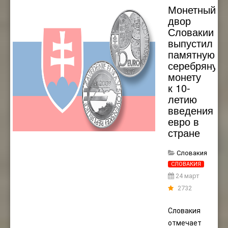
Монетный
двор
Словакии
выпустил
памятную
серебряную
монету
к 10-
летию
введения
евро в
стране
Словакия
СЛОВАКИЯ
24 март
2732
Словакия
отмечает