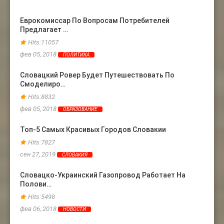
Еврокомиссар По Вопросам Потребителей
Жена 
Предлагает …
Ране
Hits:11057
Hits
фев 05, 2018
фев 06
ПОЛИТИКА
Словацкий Ровер Будет Путешествовать По
Топ-3
Смоделиро…
Прои
Hits:8832
Hits
фев 05, 2018
фев 24
ОБРАЗОВАНИЕ
Топ-5 Самых Красивых Городов Словакии
Слова
Евро
Hits:7827
Hits
сен 27, 2019
СЛОВАКИЯ
мая 13
Словацко-Украинский Газопровод Работает На
Полови…
Больш
Закл
Hits:5498
Hits
фев 06, 2018
НОВОСТИ
сен 17