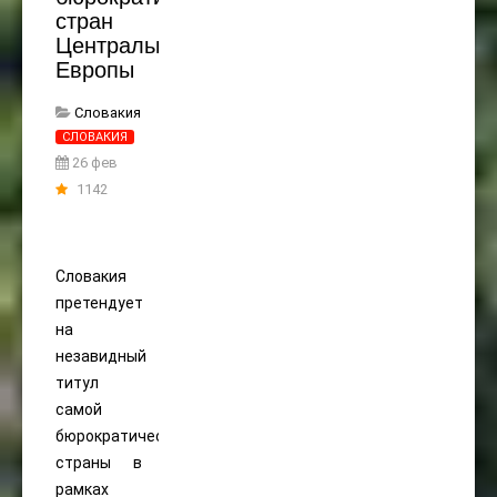
стран
Центральной
Европы
Словакия
СЛОВАКИЯ
26 фев
1142
Словакия
претендует
на
незавидный
титул
самой
бюрократической
страны в
рамках