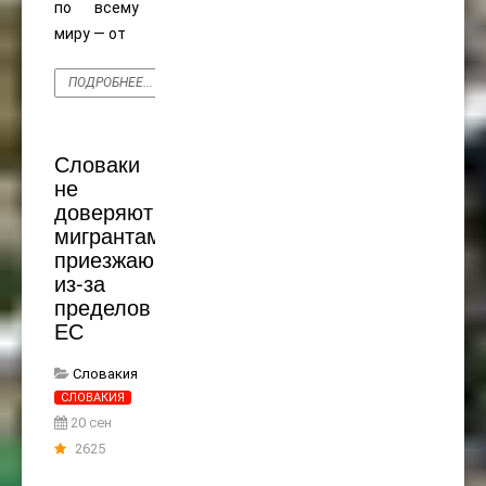
по всему
миру — от
ПОДРОБНЕЕ...
Словаки
не
доверяют
мигрантам,
приезжающим
из-за
пределов
ЕС
Словакия
СЛОВАКИЯ
20 сен
2625