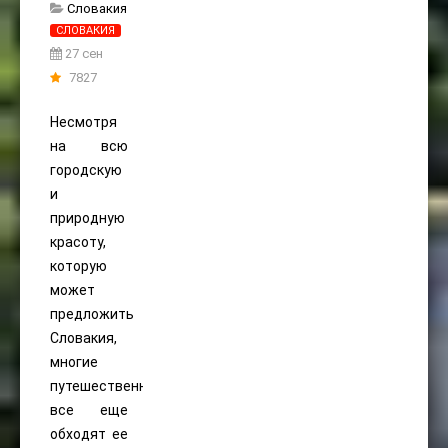
Словакия
СЛОВАКИЯ
27 сен
7827
Несмотря
на всю
городскую
и
природную
красоту,
которую
может
предложить
Словакия,
многие
путешественники
все еще
обходят ее