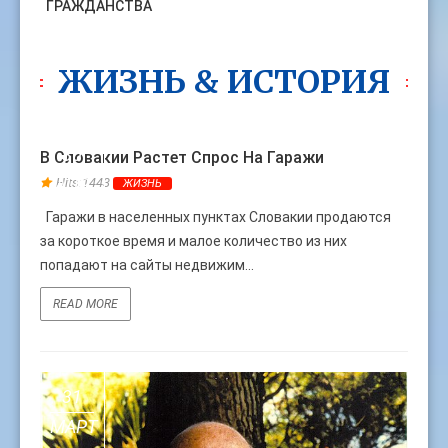
ГРАЖДАНСТВА
ЖИЗНЬ & ИСТОРИЯ
30
В Словакии Растет Спрос На Гаражи
АПР
Hits:1443
ЖИЗНЬ
Гаражи в населенных пунктах Словакии продаются
за короткое время и малое количество из них
попадают на сайты недвижим...
READ MORE
31
МАРТ