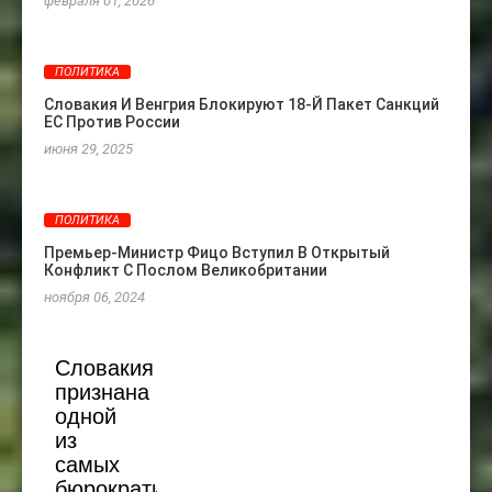
февраля 01, 2026
ПОЛИТИКА
Словакия И Венгрия Блокируют 18-Й Пакет Санкций
ЕС Против России
июня 29, 2025
ПОЛИТИКА
Премьер-Министр Фицо Вступил В Открытый
Конфликт С Послом Великобритании
ноября 06, 2024
Словакия
признана
одной
из
самых
бюрократичных