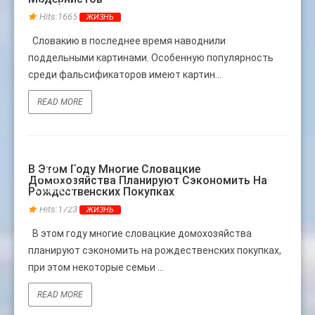
МАЯ
Hits:1666
ЖИЗНЬ
Словакию в последнее время наводнили
поддельными картинами. Особенную популярность
среди фальсификаторов имеют картин...
READ MORE
28
В Этом Году Многие Словацкие
Домохозяйства Планируют Сэкономить На
НОЯБ
Рождественских Покупках
Hits:1723
ЖИЗНЬ
В этом году многие словацкие домохозяйства
планируют сэкономить на рождественских покупках,
при этом некоторые семьи ...
READ MORE