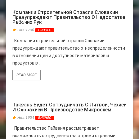
27
Компании Строительной Отрасли Словакии
Предупреждают Правительство О Недостатке
АПР
Рабочих Рук
Hits:1790
БИЗНЕС
Компании строительной отрасли Словакии
предупреждают правительство о неопределенности
в отношении цен и доступности материалов и
продуктов в ...
READ MORE
25
Тайвань Будет Сотрудничать С Литвой, Чехией
И Словакией В Производстве Микросхем
НОЯБ
Hits:1904
БИЗНЕС
Правительство Тайваня рассматривает
возможность сотрудничества с тремя странами