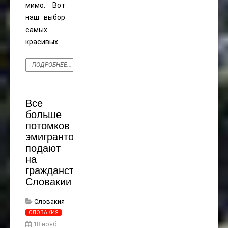
мимо. Вот
наш выбор
самых
красивых
ПОДРОБНЕЕ...
Все
больше
потомков
эмигрантов
подают
на
гражданство
Словакии
Словакия
СЛОВАКИЯ
18 нояб