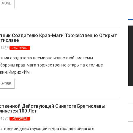
D MORE
тник Создателю Крав-Маги Торжественно Открыт
атиславе
s:1436
ИСТОРИЯ
ник создателю всемирно известной системы
бороны крав-мага торжественно открыт в столице
ии. Имрих «Им...
D MORE
ственной Действующей Синагоге Братиславы
лняется 100 Лет
s:1634
ИСТОРИЯ
твенной действующей в Братиславе синагоге