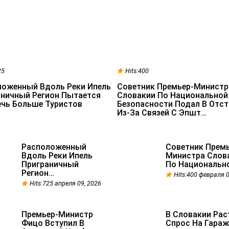
25
Hits:400
ложенный Вдоль Реки Ипель
Советник Премьер-Министр
аничный Регион Пытается
Словакии По Национальной
чь Больше Туристов
Безопасности Подал В Отст
Из-За Связей С Эпшт…
Расположенный
Советник Премь
Вдоль Реки Ипель
Министра Слов
Приграничный
По Национальн
Регион…
Hits:400 февраля 0
Hits:725 апреля 09, 2026
Премьер-Министр
В Словакии Рас
Фицо Вступил В
Спрос На Гара