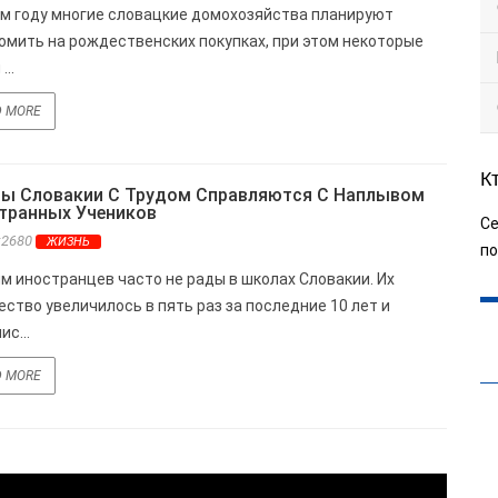
м году многие словацкие домохозяйства планируют
омить на рождественских покупках, при этом некоторые
...
D MORE
К
ы Словакии С Трудом Справляются С Наплывом
транных Учеников
Се
s:2680
ЖИЗНЬ
по
 иностранцев часто не рады в школах Словакии. Их
ество увеличилось в пять раз за последние 10 лет и
с...
D MORE