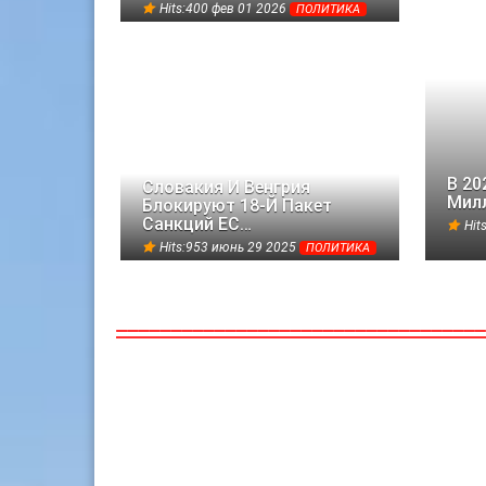
Hits:400 фев 01 2026
ПОЛИТИКА
В 20
Словакия И Венгрия
Милл
Блокируют 18-Й Пакет
Санкций ЕС…
Hit
Hits:953 июнь 29 2025
ПОЛИТИКА
21
09
ИЮЛЬ
АПР