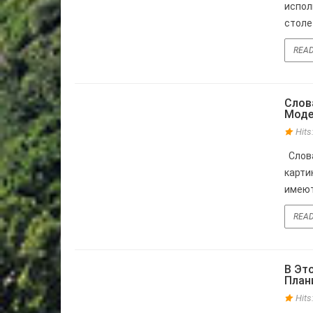
испол
столет
REA
Слов
01
Моде
Hit
МАЯ
Слова
карти
имеют
REA
В Эт
28
План
Hit
НОЯБ