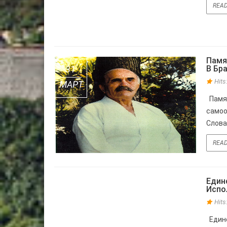
REA
Памя
31
В Бр
Hit
МАРТ
Памят
самоо
Словак
REA
Един
09
Испо
Hit
ИЮЛЬ
Единс