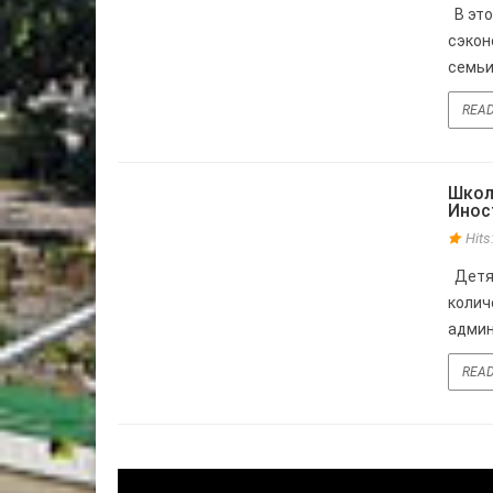
В это
сэкон
семьи 
REA
Школ
08
Инос
Hit
ФЕВ
Детям
колич
админи
REA