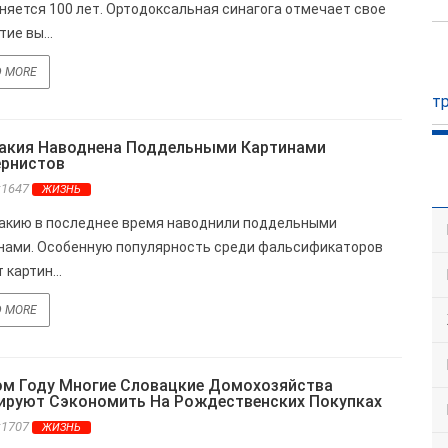
няется 100 лет. Ортодоксальная синагога отмечает свое
ие вы...
D MORE
т
акия Наводнена Поддельными Картинами
рнистов
s:1647
ЖИЗНЬ
кию в последнее время наводнили поддельными
нами. Особенную популярность среди фальсификаторов
 картин...
D MORE
ом Году Многие Словацкие Домохозяйства
ируют Сэкономить На Рождественских Покупках
s:1707
ЖИЗНЬ