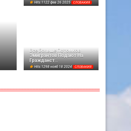
Hits:1122 фев 26 2025
СЛОВАКИЯ
Все Больше Потомков
Эмигрантов Подают На
Гражданст…
Hits:1298 нояб 18 2024
СЛОВАКИЯ
18
ЯНВ