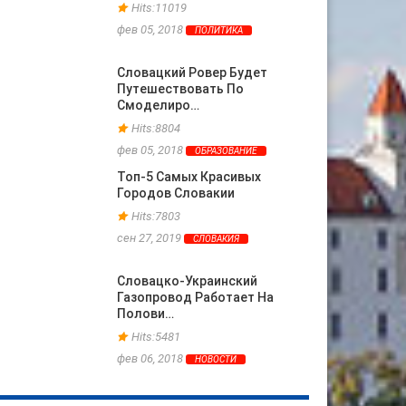
Hits:11019
фев 05, 2018
ПОЛИТИКА
Словацкий Ровер Будет
Путешествовать По
Смоделиро…
Hits:8804
фев 05, 2018
ОБРАЗОВАНИЕ
Топ-5 Самых Красивых
Городов Словакии
Hits:7803
сен 27, 2019
СЛОВАКИЯ
Словацко-Украинский
Газопровод Работает На
Полови…
Hits:5481
фев 06, 2018
НОВОСТИ