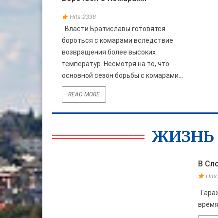
Hits:2338
Власти Братиславы готовятся
бороться с комарами вследствие
возвращения более высоких
температур. Несмотря на то, что
основной сезон борьбы с комарами...
READ MORE
ЖИЗНЬ 
В Сл
30
Hit
АПР
Гараж
время