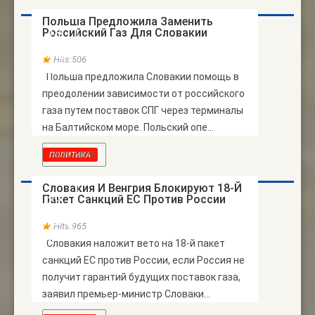
Польша Предложила Заменить
Российский Газ Для Словакии
18
ЯНВ
Hits:506
Польша предложила Словакии помощь в
преодолении зависимости от российского
газа путем поставок СПГ через терминалы
на Балтийском море. Польский опе...
READ MORE
ПОЛИТИКА
Словакия И Венгрия Блокируют 18-Й
Пакет Санкций ЕС Против России
29
ИЮНЬ
Hits:965
Словакия наложит вето на 18-й пакет
санкций ЕС против России, если Россия не
получит гарантий будущих поставок газа,
заявил премьер-министр Словаки...