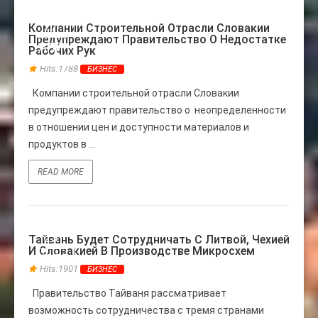
27
Компании Строительной Отрасли Словакии
Предупреждают Правительство О Недостатке
АПР
Рабочих Рук
Hits:1788
БИЗНЕС
Компании строительной отрасли Словакии
предупреждают правительство о неопределенности
в отношении цен и доступности материалов и
продуктов в ...
READ MORE
25
Тайвань Будет Сотрудничать С Литвой, Чехией
И Словакией В Производстве Микросхем
НОЯБ
Hits:1901
БИЗНЕС
Правительство Тайваня рассматривает
возможность сотрудничества с тремя странами