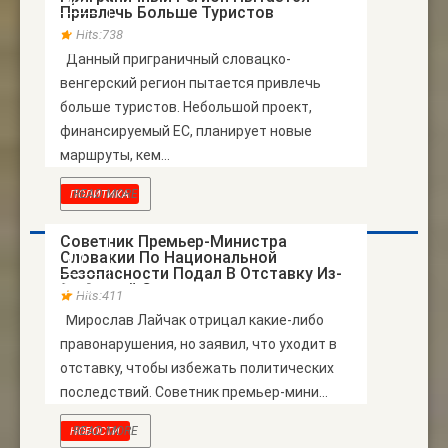
Привлечь Больше Туристов
АПР
Hits:738
Данный приграничный словацко-
венгерский регион пытается привлечь
больше туристов. Небольшой проект,
финансируемый ЕС, планирует новые
маршруты, кем...
READ MORE
ПОЛИТИКА
Советник Премьер-Министра
Словакии По Национальной
01
Безопасности Подал В Отставку Из-
ФЕВ
За Связей С…
Hits:411
Мирослав Лайчак отрицал какие-либо
правонарушения, но заявил, что уходит в
отставку, чтобы избежать политических
последствий. Советник премьер-мини...
READ MORE
НОВОСТИ