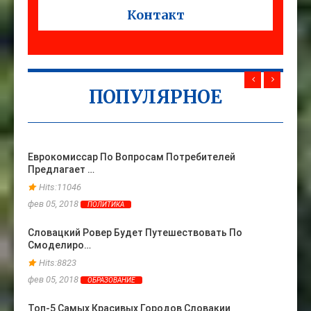
Контакт
ПОПУЛЯРНОЕ
Еврокомиссар По Вопросам Потребителей
Жена 
Предлагает …
Ране
Hits:11046
Hits
фев 05, 2018
фев 06
ПОЛИТИКА
Словацкий Ровер Будет Путешествовать По
Топ-3
Смоделиро…
Прои
Hits:8823
Hits
фев 05, 2018
фев 24
ОБРАЗОВАНИЕ
Топ-5 Самых Красивых Городов Словакии
Слова