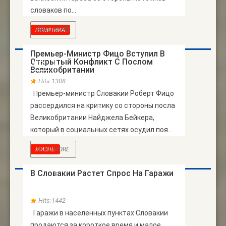
словаков по...
READ MORE
ПОЛИТИКА
Премьер-Министр Фицо Вступил В
Открытый Конфликт С Послом
06
Великобритании
НОЯБ
Hits:1308
Премьер-министр Словакии Роберт Фицо
рассердился на критику со стороны посла
Великобритании Найджела Бейкера,
который в социальных сетях осудил поя...
READ MORE
ЖИЗНЬ
В Словакии Растет Спрос На Гаражи
30
АПР
Hits:1442
Гаражи в населенных пунктах Словакии
продаются за короткое время и малое