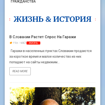
ГРАЖДАНСТВА
ЖИЗНЬ & ИСТОРИЯ
30
В Словакии Растет Спрос На Гаражи
АПР
Hits:1442
ЖИЗНЬ
Гаражи в населенных пунктах Словакии продаются
за короткое время и малое количество из них
попадают на сайты недвижим...
READ MORE
31
МАРТ