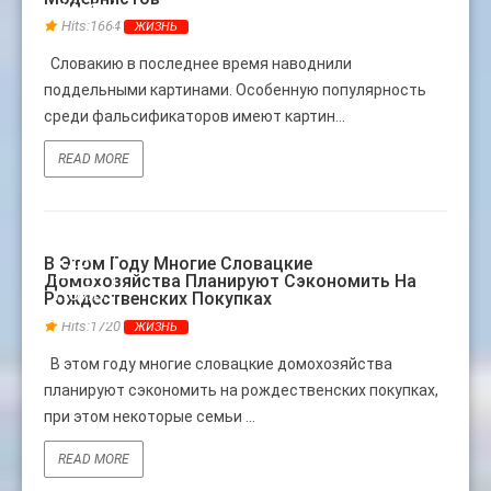
МАЯ
Hits:1664
ЖИЗНЬ
Словакию в последнее время наводнили
поддельными картинами. Особенную популярность
среди фальсификаторов имеют картин...
READ MORE
28
В Этом Году Многие Словацкие
Домохозяйства Планируют Сэкономить На
НОЯБ
Рождественских Покупках
Hits:1720
ЖИЗНЬ
В этом году многие словацкие домохозяйства
планируют сэкономить на рождественских покупках,
при этом некоторые семьи ...
READ MORE