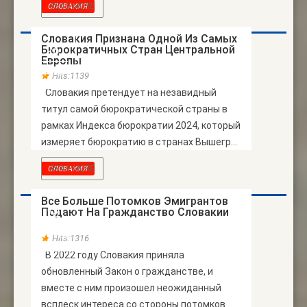
READ MORE
СЛОВАКИЯ
Словакия Признана Одной Из Самых
Бюрократичных Стран Центральной
26
Европы
ФЕВ
Hits:1139
Словакия претендует на незавидный
титул самой бюрократической страны в
рамках Индекса бюрократии 2024, который
измеряет бюрократию в странах Вышегр...
READ MORE
СЛОВАКИЯ
Все Больше Потомков Эмигрантов
Подают На Гражданство Словакии
18
НОЯБ
Hits:1316
В 2022 году Словакия приняла
обновленный Закон о гражданстве, и
вместе с ним произошел неожиданный
всплеск интереса со стороны потомков