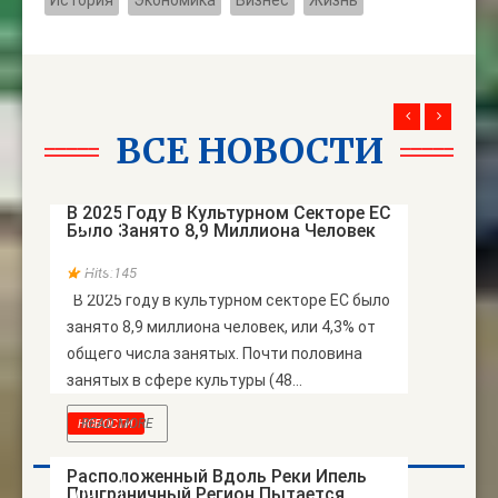
ВСЕ НОВОСТИ
НОВОСТИ
В 2025 Году В Культурном Секторе ЕС
Было Занято 8,9 Миллиона Человек
21
ИЮЛЬ
Hits:145
В 2025 году в культурном секторе ЕС было
занято 8,9 миллиона человек, или 4,3% от
общего числа занятых. Почти половина
занятых в сфере культуры (48...
READ MORE
НОВОСТИ
Расположенный Вдоль Реки Ипель
Приграничный Регион Пытается
09