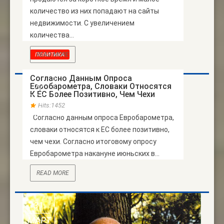
количество из них попадают на сайты
недвижимости. С увеличением
количества...
READ MORE
ПОЛИТИКА
Согласно Данным Опроса
Евробарометра, Словаки Относятся
22
К ЕС Более Позитивно, Чем Чехи
АПР
Hits:1452
Согласно данным опроса Евробарометра,
словаки относятся к ЕС более позитивно,
чем чехи. Согласно итоговому опросу
Евробарометра накануне июньских в...
READ MORE
31
МАРТ